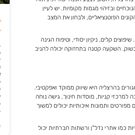
כחיים ובזיהוי מגמות מקומיות. יש לעיין
ונים הפוטנציאליים, ולבחון את המצב
ל
6
וצים קלים, ניקיון יסודי, וטיפוח הגינה
ב
בשוק. השקעה קטנה בתחזוקה יכולה להניב
י
ו
א
ה
ים בהרצליה היא שיווק ממוקד ואפקטיבי.
ה
כ
 למרכזי קניות, מוסדות חינוך, גישה נוחה
נ
 מפורטים ותמונות איכותיות יכולים למשוך
ב
ה
ת כמו אתרי נדל"ן ורשתות חברתיות יכול