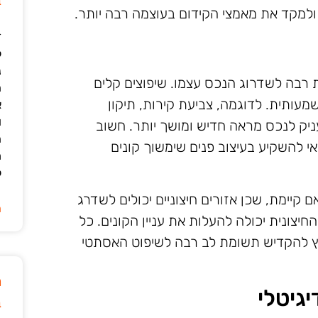
ב
ולמקד את מאמצי הקידום בעוצמה רבה יותר.
ד
ל
נ
 רבה לשדרוג הנכס עצמו. שיפוצים קלים
ה
עותית. לדוגמה, צביעת קירות, תיקון
א
ו
ניק לנכס מראה חדיש ומושך יותר. חשוב
ה
י להשקיע בעיצוב פנים שימשוך קונים
מ
ל
ם קיימת, שכן אזורים חיצוניים יכולים לשדרג
ה
צונית יכולה להעלות את עניין הקונים. כל
לץ להקדיש תשומת לב רבה לשיפוט האסתטי
מ
יגיטלי
ב