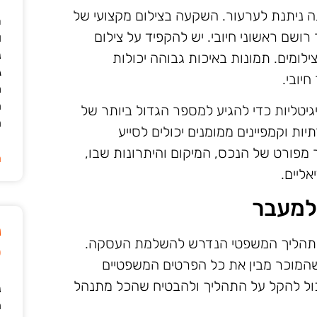
ה ניתנת לערעור. השקעה בצילום מקצועי של
ר
 רושם ראשוני חיובי. יש להקפיד על צילום
ו
נ
ילומים. תמונות באיכות גבוהה יכולות
ג
יובי.
מ
ה
טליות כדי להגיע למספר הגדול ביותר של
ה
יות וקמפיינים ממומנים יכולים לסייע
מפורט של הנכס, המיקום והיתרונות שבו,
ה
ליים.
למעבר
נ
 בתהליך המשפטי הנדרש להשלמת העסקה.
ט
שהמוכר מבין את כל הפרטים המשפטיים
יכול להקל על התהליך ולהבטיח שהכל מתנהל
נ
ה