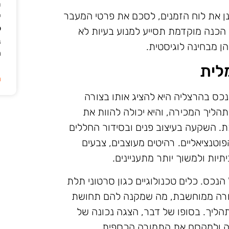
ת
נן את לוח הזמנים, לסכם את פרטי המעבר
י
ל
הכנה מוקדמת תסייע למנוע בעיות לא
ב
ן מבחינה לוגיסטית.
ה
לית
ה
ס בהרצליה היא להציג אותו בצורה
הליך המכירה, והיא יכולה להוות את
. השקעה בעיצוב פנים ובסידור החללים
טנציאליים. רהיטים מעוצבים, צבעים
תיות ולמשוך יותר מתעניינים.
הנכס. כלים טכנולוגיים כגון סרטוני תלת
צורה ממוחשבת, מה שמקנה להם תחושת
ליך. בסופו של דבר, הצגה נכונה של
רה ולמקסם את התמורה הכספית.