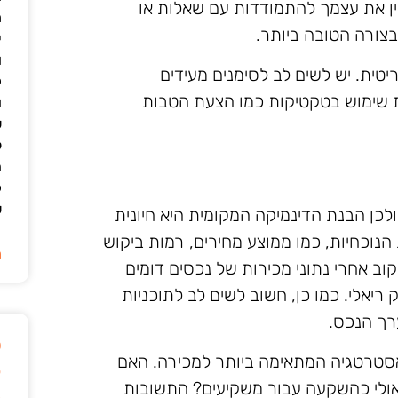
כין את עצמך להתמודדות עם שאלות או
מ
בצורה הטובה ביותר.
י
ו
יטית. יש לשים לב לסימנים מעידים
ק
ות שימוש בטקטיקות כמו הצעת הטבות
ו
ש
ל
ה
ק
ש
ולכן הבנת הדינמיקה המקומית היא חיונית
נוכחיות, כמו ממוצע מחירים, רמות ביקוש
ה
עקוב אחרי נתוני מכירות של נכסים דומים
 ריאלי. כמו כן, חשוב לשים לב לתוכניות
רך הנכס.
ט
סטרטגיה המתאימה ביותר למכירה. האם
ק
אולי כהשקעה עבור משקיעים? התשובות