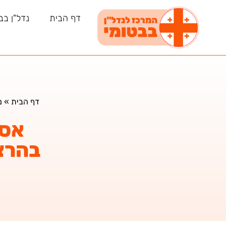
דף הבית
נדל"ן בב
דף הבית
»
מ
אסט
בהרצ