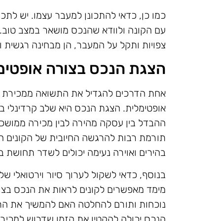
כמו כן, כדאי להתכונן למעבר עצמו. יש לתכ
עם הקונה ולוודא שהנכס מושאר במצב טוב. 
צפויות ותקל על המעבר, הן מבחינה רגשית וה
הצגת הנכס בצורה אופטימ
אחת הדרכים להגדיל את התשואה ממכירת נכ
אופטימלית. הצגת הנכס היא שלב קרדינלי בת
ההבדל בין עסקה מהירה לבין מכירה ממושכת
תורמת רבות להרגשה החיובית של הקונים הפו
בהירים ואוירה נעימה יכולים לשדר תחושת בי
בנוסף, כדאי לשקול לערוך סיור וירטואלי של 
מימד מאפשרים לקונים לראות את הנכס ב
נוכחות ותורם להחלטה האם להמשיך את התה
הנכס יכולה להקטין את הזמן שדרוש למכי