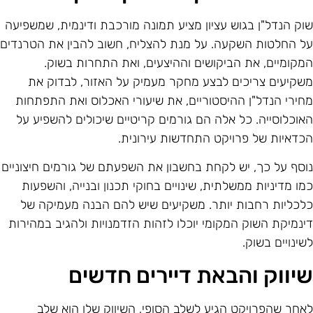
וק הנדל"ן בגוש עציון מציע תמונה מורכבת ודינמית, שמשפיעה
ל החלטות השקעה. על מנת להצליח, חשוב להבין את הטרנדים
מקומיים, את הביקושים וההיצעים, ואת התחרות בשוק.
שקיעים צריכים לבצע מחקר מעמיק על האזור, לבדוק את
חירי הנדל"ן ההיסטוריים, את שיעורי האכלוס ואת התפתחות
אוכלוסייה. כל אלה הם גורמים קריטיים שיכולים להשפיע על
כדאיות של פרויקט התחדשות עירונית.
וסף על כך, יש לקחת בחשבון את השפעתם של גורמים חיצוניים
מו מדיניות ממשלתית, שינויים בחוקי תכנון ובנייה, והשפעות
לכליות רחבות יותר. משקיעים שיש להם הבנה מעמיקה של
ינמיקת השוק המקומי יוכלו לזהות הזדמנויות ולהגיב במהירות
שינויים בשוק.
יווק והבאת דיירים חדשים
אחר שהפרויקט הגיע לשלב הסופי, השיווק שלו הוא שלב