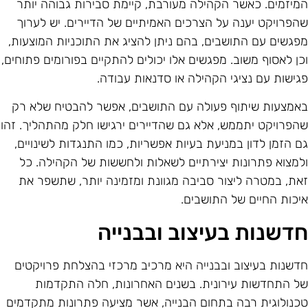
מיזמים. כאשר הקהילה מעורבת, קיימת סבירות גבוהה יותר
הפרויקט יענה על הצרכים האמיתיים של הדיירים. יש לערוך
פגשים עם התושבים, בהם ניתן להציג את התוכניות המוצעות,
כן לאסוף משוב. מפגשים אלו יכולים להתקיים בפורומים פתוחים,
גישות עם נציגי הקהילה או סדנאות עבודה.
אמצעות שיתוף פעולה עם התושבים, אפשר להבטיח שלא רק
הפרויקט יתממש, אלא גם שהדיירים ירגישו חלק מהתהליך. זהו
ם הזמן לדון במניעת בעיות אפשריות, כמו התנגדות לשינויים,
למצוא פתרונות יצירתיים לשאלות ולחששות של הקהילה. כל
את, במטרה ליצור סביבה מגוונת ומזמינה יותר, שתשפר את
יכות החיים של התושבים.
דשנות בעיצוב ובבנייה
דשנות בעיצוב ובבנייה היא מרכיב מרכזי בהצלחת פרויקטים
ל התחדשות עירונית. בשנים האחרונות, חלה התקדמות
כנולוגית רבה בתחום הבנייה, אשר מציעה פתרונות מתקדמים