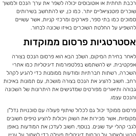
כבת תחתית או אוטובוסים יכולה לשפר את ערך הנכס ולמשוך
וכרים פוטנציאליים יותר. כמו כן, יש להתחשב בשירותים
מוכים כמו בתי ספר, פארקים ומרכזי קניות, אשר עשויים
השפיע על החלטת השוכרים באיזו שכונה לבחור.
סטרטגיות פרסום ממוקדות
אחר בחירת המיקום, השלב הבא הוא פרסום הנכס בצורה
פקטיבית. יש להשתמש בפלטפורמות דיגיטליות כמו אתרי
שכרה, רשתות חברתיות ומודעות ממומנות כדי להגיע לקהל
חב. חשוב להציג את הנכס בצורה מושכת, עם תמונות באיכות
בוהה ותיאורים מפורטים שמדגישים את היתרונות של השכונה
הנכס עצמו.
רסום ממוקד יכול גם לכלול שיתוף פעולה עם סוכנויות נדל"ן
קומיות, אשר מכירות את השוק ויכולות להציע טיפים חשובים
גבי קהלי יעד שונים. בנוסף, חשוב לעדכן את המודעות באופן
בוע ולשמור על נוכחות דיגיטלית פעילה כדי לשמור על עניין