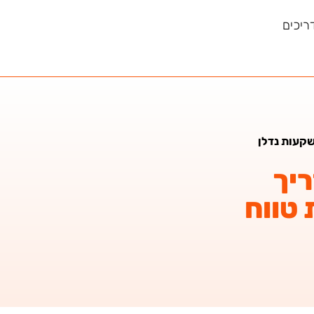
ריכים
קעות נדלן
יך
טווח