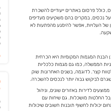
ר
כס, כולל פרסום באתרים ייעודיים להשכרת
ו
 על נכסים, במקרים בהם משקיעים מעדיפים
נ
ן של העלויות, אפשר להימנע מהפתעות לא
ג
מ
שקעה.
ה
ה
ה
כן הבנת המגמות המקומיות היא הכרחית
יניות הממשלה, כמו גם מגמות כלכליות
טווח קצר. לדוגמה, בשנים האחרונות שוק
שגרם לביקוש גבוה יותר לנכסים להשכרה.
נ
ט
ממוצעים לדירות באזורים שונים, וניהול
קבל החלטות מושכלות. גם שיחות עם
נ
חום יכולות לחשוף תובנות חשובים שיכולות
ה