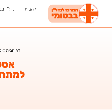
דף הבית
נדל"ן בב
דף הבית
»
מ
אסט
למתחי