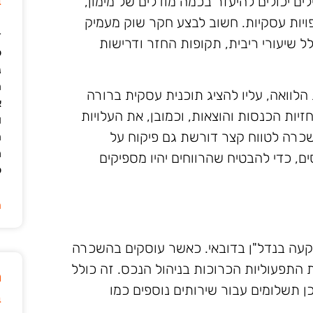
ב
ם יכולים להיעזר בכמה מודלים של מימון,
תפויות עסקיות. חשוב לבצע חקר שוק מעמיק
ד
ל שיעורי ריבית, תקופות החזר ודרישות
ל
נ
ה
לוואה, עליו להציג תוכנית עסקית ברורה
א
זיות הכנסות והוצאות, וכמובן, את העלויות
ו
כרה לטווח קצר דורשת גם פיקוח על
ה
מ
ם, כדי להבטיח שהרווחים יהיו מספיקים
ל
ה
שקעה בנדל"ן בדובאי. כאשר עוסקים בהשכרה
 התפעוליות הכרוכות בניהול הנכס. זה כולל
מ
כן תשלומים עבור שירותים נוספים כמו
ב