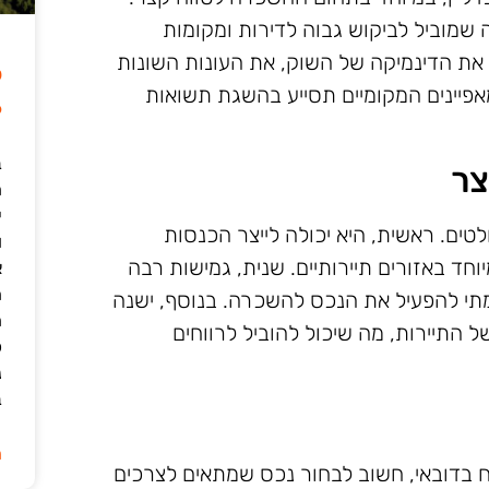
 שמוביל לביקוש גבוה לדירות ומקומות
 את הדינמיקה של השוק, את העונות השונות
ל
יינים המקומיים תסייע בהשגת תשואות
6
ב
צר
י
ים. ראשית, היא יכולה לייצר הכנסות
ו
חד באזורים תיירותיים. שנית, גמישות רבה
א
ה
תי להפעיל את הנכס להשכרה. בנוסף, ישנה
ה
התיירות, מה שיכול להוביל לרווחים
כ
נ
ב
ה
 בדובאי, חשוב לבחור נכס שמתאים לצרכים