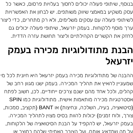
נוסף, שיתופי פעולה יכולים לחסוך בעלויות פרסום, כאשר כל
סק משקיע במאמצי שיווק משותפים. יש לבחון את האפשרויות
שיתופי פעולה עם עסקים משלימים, ולא רק מתחרים, כדי ליצור
רך מוסף ללקוחות. בעמק יזרעאל, שיתופי פעולה יכולים גם
חזק את הקשרים הקהילתיים וליצור תחושת עזרה הדדית.
בנת מתודולוגיות מכירה בעמק
זרעאל
הבנה של מתודולוגיות מכירה בעמק יזרעאל היא חיונית לכל מי
מעוניין להאיץ את תהליך המכירה. בעמק ישנו מגוון רחב של
הלים, ולכל אחד מהם ישנם צרכים ייחודיים. לכן, חשוב לפתח
אסטרטגיות מכירה מותאמות אישית. מתודולוגיות כמו SPIN
(סיטואציה, בעיה, השלכה, ונחיצות) או BANT (תקציב, סמכות,
ורך, ולוח זמנים) יכולות להוות בסיס מצוין לתהליך המכירה.
עמק יזרעאל, יש להקפיד על הבנת הסיטואציה של הלקוחות,
ל מה שמדאיג אותם, ועל הצורך האמיתי שלהם במוצר או